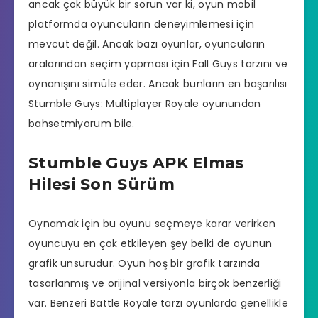
ancak çok büyük bir sorun var ki, oyun mobil
platformda oyuncuların deneyimlemesi için
mevcut değil. Ancak bazı oyunlar, oyuncuların
aralarından seçim yapması için Fall Guys tarzını ve
oynanışını simüle eder. Ancak bunların en başarılısı
Stumble Guys: Multiplayer Royale oyunundan
bahsetmiyorum bile.
Stumble Guys APK Elmas
Hilesi Son Sürüm
Oynamak için bu oyunu seçmeye karar verirken
oyuncuyu en çok etkileyen şey belki de oyunun
grafik unsurudur. Oyun hoş bir grafik tarzında
tasarlanmış ve orijinal versiyonla birçok benzerliği
var. Benzeri Battle Royale tarzı oyunlarda genellikle