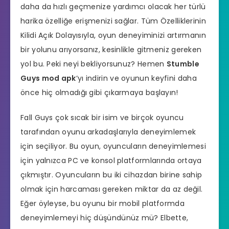
daha da hızlı geçmenize yardımcı olacak her türlü
harika özelliğe erişmenizi sağlar. Tüm Özelliklerinin
Kilidi Açık Dolayısıyla, oyun deneyiminizi artırmanın
bir yolunu arıyorsanız, kesinlikle gitmeniz gereken
yol bu. Peki neyi bekliyorsunuz? Hemen
Stumble
Guys mod apk
‘yı indirin ve oyunun keyfini daha
önce hiç olmadığı gibi çıkarmaya başlayın!
Fall Guys çok sıcak bir isim ve birçok oyuncu
tarafından oyunu arkadaşlarıyla deneyimlemek
için seçiliyor. Bu oyun, oyuncuların deneyimlemesi
için yalnızca PC ve konsol platformlarında ortaya
çıkmıştır. Oyuncuların bu iki cihazdan birine sahip
olmak için harcaması gereken miktar da az değil.
Eğer öyleyse, bu oyunu bir mobil platformda
deneyimlemeyi hiç düşündünüz mü? Elbette,