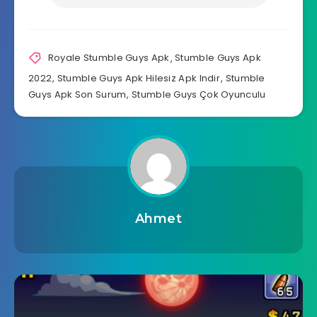
Royale Stumble Guys Apk
,
Stumble Guys Apk
2022
,
Stumble Guys Apk Hilesiz Apk Indir
,
Stumble
Guys Apk Son Surum
,
Stumble Guys Çok Oyunculu
Ahmet