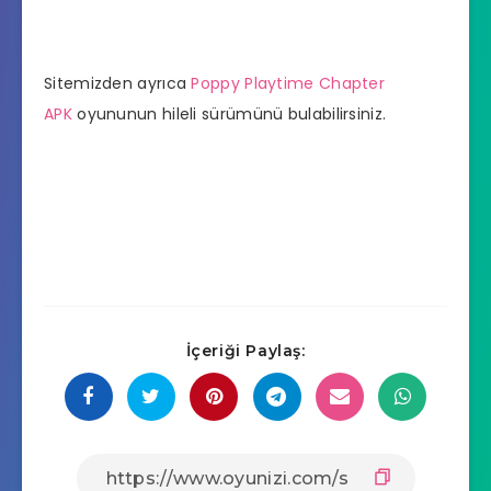
Sitemizden ayrıca
Poppy Playtime Chapter
APK
oyununun hileli sürümünü bulabilirsiniz.
İçeriği Paylaş: