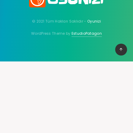
© 2021 Tüm Hakları Saklıdır -
Oyunizi
WordPress Theme by
EstudioPatagon