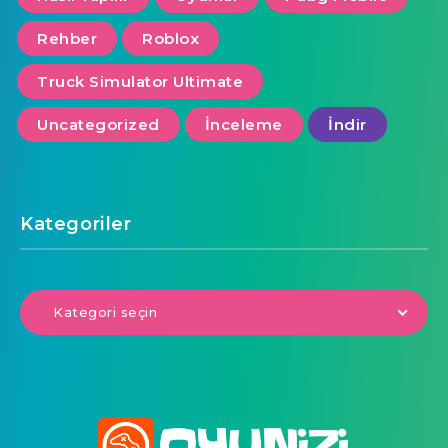
Rehber
Roblox
Truck Simulator Ultimate
Uncategorized
İnceleme
İndir
Kategoriler
Kategori seçin