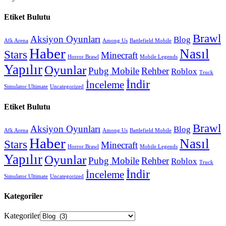
Etiket Bulutu
Brawl
Aksiyon Oyunları
Blog
Afk Arena
Among Us
Battlefield Mobile
Haber
Nasıl
Stars
Minecraft
Horror Brawl
Mobile Legends
Yapılır
Oyunlar
Pubg Mobile
Rehber
Roblox
Truck
İndir
İnceleme
Simulator Ultimate
Uncategorized
Etiket Bulutu
Brawl
Aksiyon Oyunları
Blog
Afk Arena
Among Us
Battlefield Mobile
Haber
Nasıl
Stars
Minecraft
Horror Brawl
Mobile Legends
Yapılır
Oyunlar
Pubg Mobile
Rehber
Roblox
Truck
İndir
İnceleme
Simulator Ultimate
Uncategorized
Kategoriler
Kategoriler