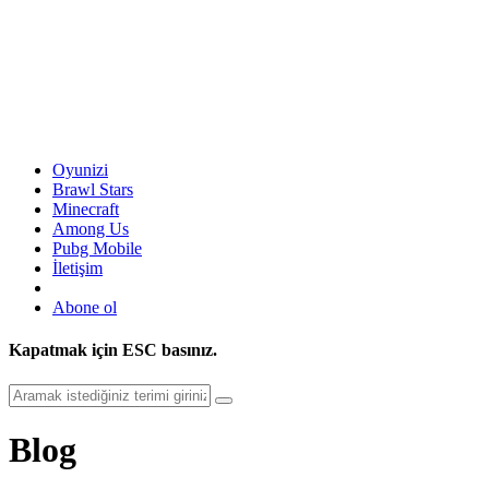
Oyunizi
Brawl Stars
Minecraft
Among Us
Pubg Mobile
İletişim
Abone ol
Kapatmak için
ESC
basınız.
Blog