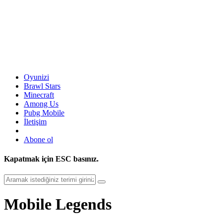
Oyunizi
Brawl Stars
Minecraft
Among Us
Pubg Mobile
İletişim
Abone ol
Kapatmak için
ESC
basınız.
Mobile Legends