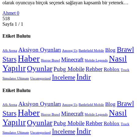
olarak oyuncuya birçok seçenek sağlayan kapsamlı bir yetenek…
Ahmet
0
518
Sayfa 1 / 1
Etiket Bulutu
Brawl
Aksiyon Oyunları
Blog
Afk Arena
Among Us
Battlefield Mobile
Haber
Nasıl
Stars
Minecraft
Horror Brawl
Mobile Legends
Yapılır
Oyunlar
Pubg Mobile
Rehber
Roblox
Truck
İndir
İnceleme
Simulator Ultimate
Uncategorized
Etiket Bulutu
Brawl
Aksiyon Oyunları
Blog
Afk Arena
Among Us
Battlefield Mobile
Haber
Nasıl
Stars
Minecraft
Horror Brawl
Mobile Legends
Yapılır
Oyunlar
Pubg Mobile
Rehber
Roblox
Truck
İndir
İnceleme
Simulator Ultimate
Uncategorized