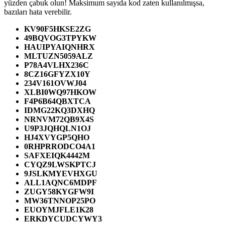
yüzden çabuk olun! Maksimum sayıda kod zaten kullanılmışsa,
bazıları hata verebilir.
KV90F5HKSE2ZG
49BQVOG3TPYKW
HAUIPYAIQNHRX
MLTUZN5059ALZ
P78A4VLHX236C
8CZ16GFYZX10Y
234V161OVWJ04
XLBI0WQ97HKOW
F4P6B64QBXTCA
IDMG22KQ3DXHQ
NRNVM72QB9X4S
U9P3JQHQLN1OJ
HJ4XVYGP5QHO
0RHPRRODCO4A1
SAFXEIQK4442M
CYQZ9LWSKPTCJ
9JSLKMYEVHXGU
ALL1AQNC6MDPF
ZUGY58KYGFW9I
MW36TNNOP25PO
EUOYMJFLE1K28
ERKDYCUDCYWY3