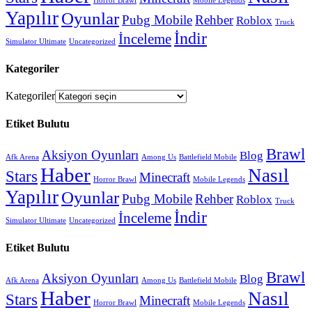
Horror Brawl
Mobile Legends
Yapılır
Oyunlar
Pubg Mobile
Rehber
Roblox
Truck
İndir
İnceleme
Simulator Ultimate
Uncategorized
Kategoriler
Kategoriler
Etiket Bulutu
Brawl
Aksiyon Oyunları
Blog
Afk Arena
Among Us
Battlefield Mobile
Haber
Nasıl
Stars
Minecraft
Horror Brawl
Mobile Legends
Yapılır
Oyunlar
Pubg Mobile
Rehber
Roblox
Truck
İndir
İnceleme
Simulator Ultimate
Uncategorized
Etiket Bulutu
Brawl
Aksiyon Oyunları
Blog
Afk Arena
Among Us
Battlefield Mobile
Haber
Nasıl
Stars
Minecraft
Horror Brawl
Mobile Legends