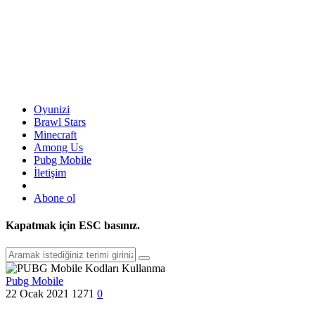
Oyunizi
Brawl Stars
Minecraft
Among Us
Pubg Mobile
İletişim
Abone ol
Kapatmak için
ESC
basınız.
Pubg Mobile
22 Ocak 2021
1271
0