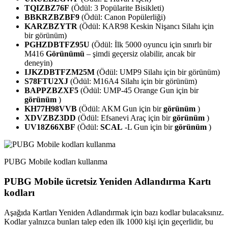
TQIZBZ76F
(Ödül: 3 Popülarite Bisikleti)
BBKRZBZBF9
(Ödül: Canon Popülerliği)
KARZBZYTR
(Ödül: KAR98 Keskin Nişancı Silahı için
bir görünüm)
PGHZDBTFZ95U
(Ödül: İlk 5000 oyuncu için sınırlı bir
M416
Görünümü
– şimdi geçersiz olabilir, ancak bir
deneyin)
IJKZDBTFZM25M
(Ödül: UMP9 Silahı için bir görünüm)
S78FTU2XJ
(Ödül: M16A4 Silahı için bir görünüm)
BAPPZBZXF5
(Ödül: UMP-45 Orange Gun için bir
görünüm
)
KH77H98VVB
(Ödül: AKM Gun için bir
görünüm
)
XDVZBZ3DD
(Ödül: Efsanevi Araç için bir
görünüm
)
UV18Z66XBF
(Ödül:
SCAL
-L Gun için bir
görünüm
)
PUBG Mobile kodları kullanma
PUBG Mobile ücretsiz Yeniden Adlandırma Kartı
kodları
Aşağıda Kartları Yeniden Adlandırmak için bazı kodlar bulacaksınız.
Kodlar yalnızca bunları talep eden ilk 1000 kişi için geçerlidir, bu