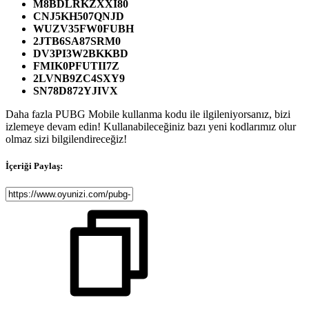
M8BDLRKZXXI80
CNJ5KH507QNJD
WUZV35FW0FUBH
2JTB6SA87SRM0
DV3PI3W2BKKBD
FMIK0PFUTII7Z
2LVNB9ZC4SXY9
SN78D872YJIVX
Daha fazla PUBG Mobile kullanma kodu ile ilgileniyorsanız, bizi
izlemeye devam edin! Kullanabileceğiniz bazı yeni kodlarımız olur
olmaz sizi bilgilendireceğiz!
İçeriği Paylaş: