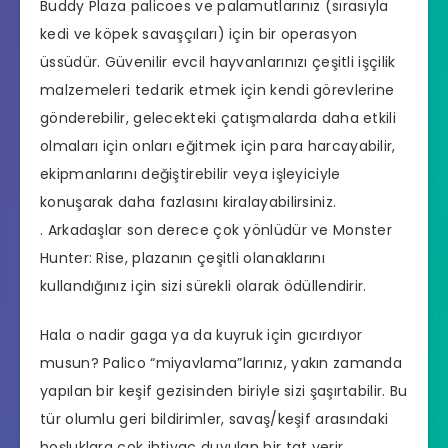
Buddy Plaza palicoes ve palamutlarınız (sırasıyla
kedi ve köpek savaşçıları) için bir operasyon
üssüdür. Güvenilir evcil hayvanlarınızı çeşitli işçilik
malzemeleri tedarik etmek için kendi görevlerine
gönderebilir, gelecekteki çatışmalarda daha etkili
olmaları için onları eğitmek için para harcayabilir,
ekipmanlarını değiştirebilir veya işleyiciyle
konuşarak daha fazlasını kiralayabilirsiniz.
. Arkadaşlar son derece çok yönlüdür ve Monster
Hunter: Rise, plazanın çeşitli olanaklarını
kullandığınız için sizi sürekli olarak ödüllendirir.
Hala o nadir gaga ya da kuyruk için gıcırdıyor
musun? Palico “miyavlama”larınız, yakın zamanda
yapılan bir keşif gezisinden biriyle sizi şaşırtabilir. Bu
tür olumlu geri bildirimler, savaş/keşif arasındaki
boşluklara çok ihtiyaç duyulan bir tat verir