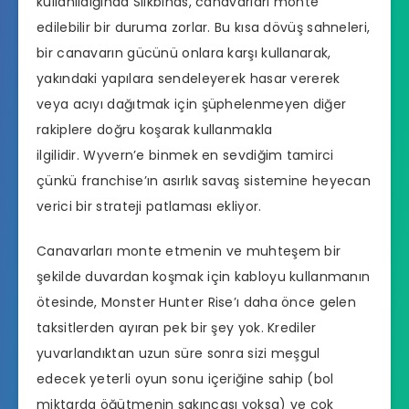
kullanıldığında Silkbinds, canavarları monte
edilebilir bir duruma zorlar. Bu kısa dövüş sahneleri,
bir canavarın gücünü onlara karşı kullanarak,
yakındaki yapılara sendeleyerek hasar vererek
veya acıyı dağıtmak için şüphelenmeyen diğer
rakiplere doğru koşarak kullanmakla
ilgilidir. Wyvern’e binmek en sevdiğim tamirci
çünkü franchise’ın asırlık savaş sistemine heyecan
verici bir strateji patlaması ekliyor.
Canavarları monte etmenin ve muhteşem bir
şekilde duvardan koşmak için kabloyu kullanmanın
ötesinde, Monster Hunter Rise’ı daha önce gelen
taksitlerden ayıran pek bir şey yok. Krediler
yuvarlandıktan uzun süre sonra sizi meşgul
edecek yeterli oyun sonu içeriğine sahip (bol
miktarda öğütmenin sakıncası yoksa) ve çok