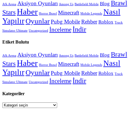
Brawl
Aksiyon Oyunları
Blog
Afk Arena
Among Us
Battlefield Mobile
Haber
Nasıl
Stars
Minecraft
Horror Brawl
Mobile Legends
Yapılır
Oyunlar
Pubg Mobile
Rehber
Roblox
Truck
İndir
İnceleme
Simulator Ultimate
Uncategorized
Etiket Bulutu
Brawl
Aksiyon Oyunları
Blog
Afk Arena
Among Us
Battlefield Mobile
Haber
Nasıl
Stars
Minecraft
Horror Brawl
Mobile Legends
Yapılır
Oyunlar
Pubg Mobile
Rehber
Roblox
Truck
İndir
İnceleme
Simulator Ultimate
Uncategorized
Kategoriler
Kategoriler