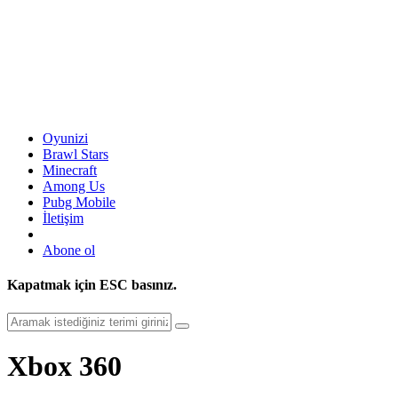
Oyunizi
Brawl Stars
Minecraft
Among Us
Pubg Mobile
İletişim
Abone ol
Kapatmak için
ESC
basınız.
Xbox 360