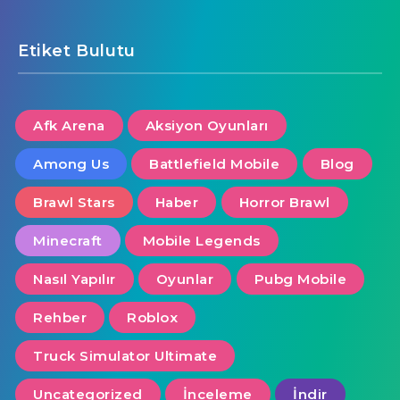
Etiket Bulutu
Afk Arena
Aksiyon Oyunları
Among Us
Battlefield Mobile
Blog
Brawl Stars
Haber
Horror Brawl
Minecraft
Mobile Legends
Nasıl Yapılır
Oyunlar
Pubg Mobile
Rehber
Roblox
Truck Simulator Ultimate
Uncategorized
İnceleme
İndir