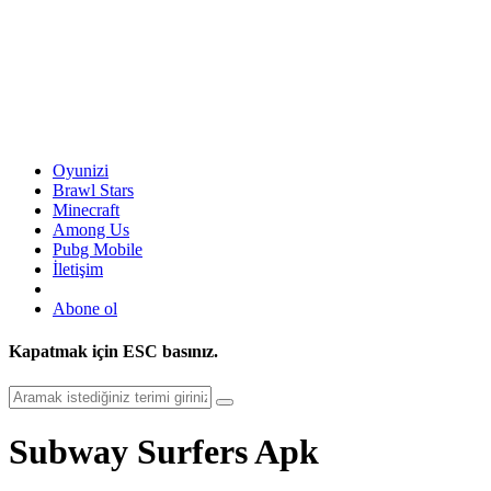
Oyunizi
Brawl Stars
Minecraft
Among Us
Pubg Mobile
İletişim
Abone ol
Kapatmak için
ESC
basınız.
Subway Surfers Apk