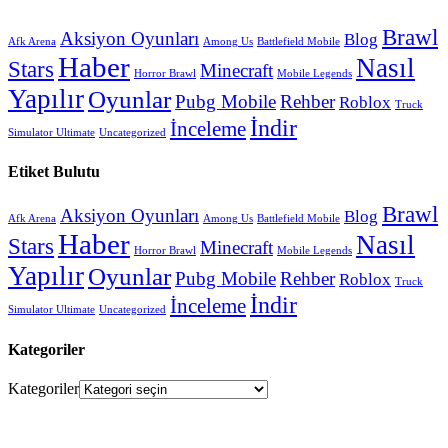
Brawl
Aksiyon Oyunları
Blog
Afk Arena
Among Us
Battlefield Mobile
Haber
Nasıl
Stars
Minecraft
Horror Brawl
Mobile Legends
Yapılır
Oyunlar
Pubg Mobile
Rehber
Roblox
Truck
İndir
İnceleme
Simulator Ultimate
Uncategorized
Etiket Bulutu
Brawl
Aksiyon Oyunları
Blog
Afk Arena
Among Us
Battlefield Mobile
Haber
Nasıl
Stars
Minecraft
Horror Brawl
Mobile Legends
Yapılır
Oyunlar
Pubg Mobile
Rehber
Roblox
Truck
İndir
İnceleme
Simulator Ultimate
Uncategorized
Kategoriler
Kategoriler