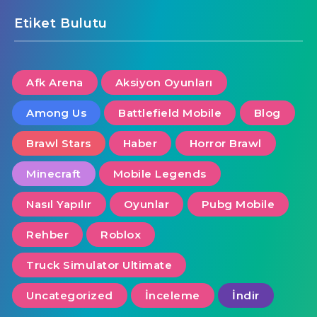
Etiket Bulutu
Afk Arena
Aksiyon Oyunları
Among Us
Battlefield Mobile
Blog
Brawl Stars
Haber
Horror Brawl
Minecraft
Mobile Legends
Nasıl Yapılır
Oyunlar
Pubg Mobile
Rehber
Roblox
Truck Simulator Ultimate
Uncategorized
İnceleme
İndir