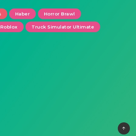
s
Haber
Horror Brawl
Roblox
Truck Simulator Ultimate