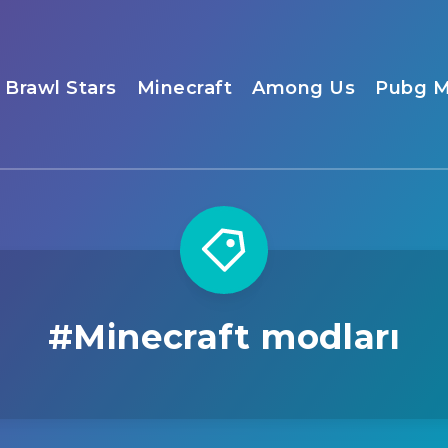
Brawl Stars
Minecraft
Among Us
Pubg M
#Minecraft modları