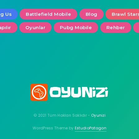
g Us
Battlefield Mobile
Blog
Brawl Star
apılır
Oyunlar
Pubg Mobile
Rehber
© 2021 Tüm Hakları Saklıdır -
Oyunizi
WordPress Theme by
EstudioPatagon