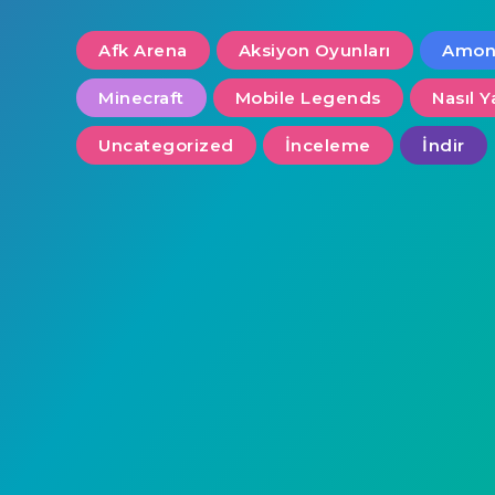
Afk Arena
Aksiyon Oyunları
Amon
Minecraft
Mobile Legends
Nasıl Y
Uncategorized
İnceleme
İndir