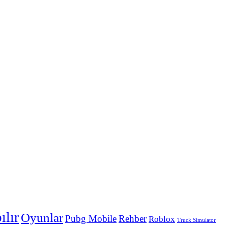
ılır
Oyunlar
Pubg Mobile
Rehber
Roblox
Truck Simulator