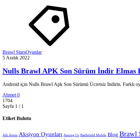
Brawl Stars
Oyunlar
5 Aralık 2022
Nulls Brawl APK Son Sürüm İndir Elmas H
Android için Nulls Brawl Apk Son Sürümü Ücretsiz İndirin. Farklı oyun
Ahmet
0
1704
Sayfa 1 / 1
Etiket Bulutu
Brawl 
Aksiyon Oyunları
Blog
Afk Arena
Among Us
Battlefield Mobile