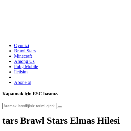
Oyunizi
Brawl Stars
Minecraft
Among Us
Pubg Mobile
İletişim
Abone ol
Kapatmak için
ESC
basınız.
tars Brawl Stars Elmas Hilesi