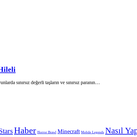
ileli
larda sınırsız değerli taşların ve sınırsız paranın…
Haber
Nasıl Yap
Stars
Minecraft
Horror Brawl
Mobile Legends