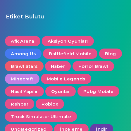
Etiket Bulutu
Afk Arena
Aksiyon Oyunları
Among Us
Battlefield Mobile
Blog
Brawl Stars
Haber
Horror Brawl
Minecraft
Mobile Legends
Nasıl Yapılır
Oyunlar
Pubg Mobile
Rehber
Roblox
Truck Simulator Ultimate
Uncategorized
İnceleme
İndir